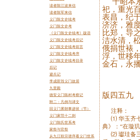
千昭本
读者陈江波来信
祀，重光
读者陈军来信
表昌，纪于
义门陈文史续考
济济，雅
义门陈文史考
比郑，导
《义门陈文史续考》跋语
洁水清，
义门陈文史续考后记
俄捐世裱
义门陈文史续考前言
义门陈文史续考序
浮，世移
义门陈文史续考目录
金石，永
后记
避兵记
李成匪毁义门故居
九里殿
版四五九
德安义门陈村考察记
附二：凡例与译文
回义门累朝事迹状（节）
注释：
义门家范十二则
⑴ 华玉齐
义门陈氏世系考
典》：“在璇
家祭与官祭
⑵ 瓛珪备
从九江联宗谱序看义门世系