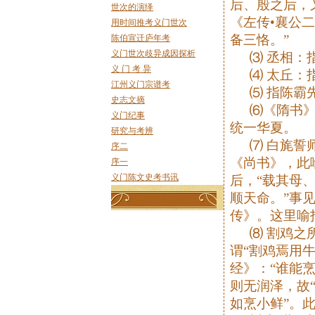
后、殷之后，
世次的演绎
《左传•襄公
用时间推考义门世次
备三恪。”
陈伯宣迁庐年考
义门世次歧异成因探析
⑶ 丞相：
义 门 考 异
⑷ 太丘：
江州义门宗谱考
⑸ 指陈霸
史志文摘
⑹《隋书》
义门纪事
统一华夏。
研究与考辨
⑺ 白旄誓
序二
《尚书》，此
序一
义门陈文史考书讯
后，“载其母
顺天命。”事
传》。这里喻
⑻ 割鸡之
谓“割鸡焉用
经》：“谁能
则无润泽，故
如烹小鲜”。