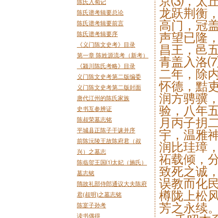
京⑶，太
陈氏入蜀记
龙跃荆衡
陈氏谱考辑要总论
高门，冠
陈氏谱考辑要前言
陈氏谱考辑要序
声望已隆
《义门陈文史考》目录
昌王，邑
第一章 陈姓源流考（新考）
青盖入洛
《颍川陈氏考略》目录
二年，除
义门陈文史考第二版编委
怀德，黠
义门陈文史考第二版封面
润方骋骥
唐代江州的陈氏家族
验，八年
史书互参辨证
陈叔荣墓志铭
月丙子抈
平城县正陈子干诔并序
宇，温雅
前陈沅陵王故陈府君（叔
润比珪璋
兴）之墓志
祏载倾，
陈临贺王国⑴太妃（施氏）
致死之诚
墓志铭
误教而化
隋故礼部侍郎通议大夫陈府
樽陇上松
君(叔明)之墓志铭
芳之永续
陈寔子孙考
读书偶得