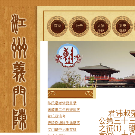
首页
公告
人物
文史
考略
选载
陈氏谱考辑要目录
宋乾道二年族谱原序
君讳叔
都氏源流考
公第三十
庐陵衡塘陈氏族谱序
之征⑴，
义门谱中记事存疑