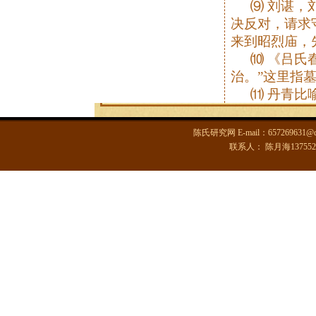
⑼ 刘谌，
决反对，请求
来到昭烈庙，
⑽ 《吕氏
治。”这里指
⑾ 丹青比
陈氏研究网 E-mail：6572696
联系人： 陈月海13755285