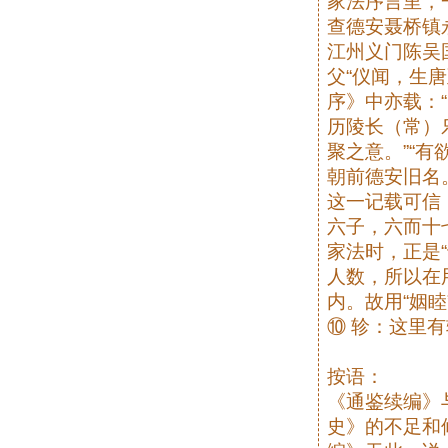
家法序言里，
查德安聂桥镇
江州义门陈吴
父“仪闻，生
序》中亦载：
历陵长（常）
聚之意。”“
朝前德安旧名
这一记载可信
六子，六而十
家法时，正是
人数，所以在
内。故用“姻睦
⑩ 轸：这里
按语：
《通鉴续编》
史》的不足和