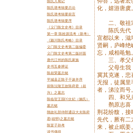
仰答，远著宏
陈氏入蜀记
化，嬉游唐虞
陈氏谱考辑要总论
陈氏谱考辑要前言
陈氏谱考辑要序
二、敬祖
《义门陈文史考》目录
陈氏先代，
第一章 陈姓源流考（新考）
宜都以来，滋
《颍川陈氏考略》目录
贤嗣，庐峰绝
义门陈文史考第二版编委
忘，咸相黾勉
义门陈文史考第二版封面
三、孝父
唐代江州的陈氏家族
史书互参辨证
父母生我，
陈叔荣墓志铭
冀其克遂，悲
平城县正陈子干诔并序
无报，徒属里
前陈沅陵王故陈府君（叔
者，涕泣而号
兴）之墓志
四、和兄
陈临贺王国⑴太妃（施氏）
鹡原志喜，
墓志铭
荆花纷馥，接
隋故礼部侍郎通议大夫陈府
先代，厥有二
君(叔明)之墓志铭
陈寔子孙考
来，被止眠姜
读书偶得