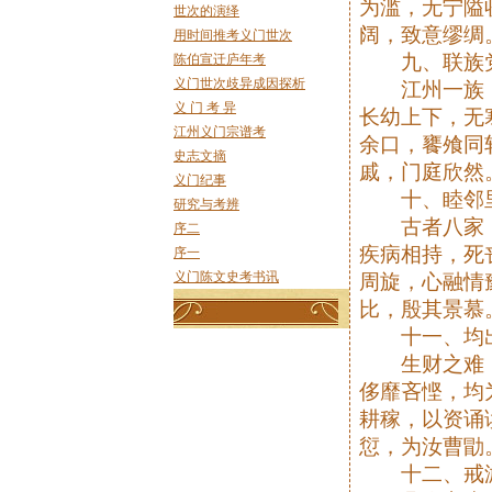
为滥，无宁隘
世次的演绎
阔，致意缪绸
用时间推考义门世次
九、联族
陈伯宣迁庐年考
义门世次歧异成因探析
江州一族，
义 门 考 异
长幼上下，无
江州义门宗谱考
余口，饔飧同
史志文摘
戚，门庭欣然
义门纪事
十、睦邻
研究与考辨
古者八家，
序二
疾病相持，死
序一
义门陈文史考书讯
周旋，心融情
比，殷其景慕
十一、均
生财之难，
侈靡吝悭，均
耕稼，以资诵
愆，为汝曹勖
十二、戒