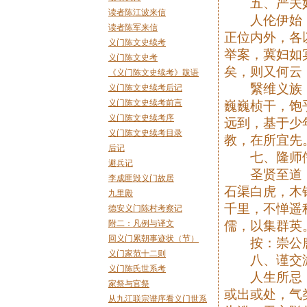
五、严夫
读者陈江波来信
人伦伊始，
读者陈军来信
正位内外，各
义门陈文史续考
举案，冀妇如
义门陈文史考
矣，则又何
《义门陈文史续考》跋语
繄维义族，
义门陈文史续考后记
义门陈文史续考前言
巍巍桢干，饱
义门陈文史续考序
远到，基于少
义门陈文史续考目录
教，在所宜先
后记
七、隆师
避兵记
圣贤至道，
李成匪毁义门故居
石渠白虎，木
九里殿
千里，不惮遥
德安义门陈村考察记
附二：凡例与译文
儒，以集群英
回义门累朝事迹状（节）
按：崇公唐
义门家范十二则
八、谨交
义门陈氏世系考
人生所忌，
家祭与官祭
或出或处，气
从九江联宗谱序看义门世系