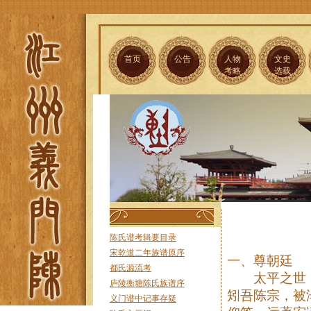
首页
公告
人物
文史
考略
选载
陈氏谱考辑要目录
宋乾道二年族谱原序
一、尊朝廷
都氏源流考
太平之世，
庐陵衡塘陈氏族谱序
矧吾陈宗，被
义门谱中记事存疑