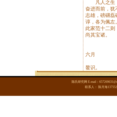
凡人之生，
奋进而前，犹
志雄，磅礴磊
谆，各为佩左
此家范十二则
尚其宝诸。
光绪
六月
茂
鳌识。
陈氏研究网 E-mail：6572696
联系人： 陈月海13755285